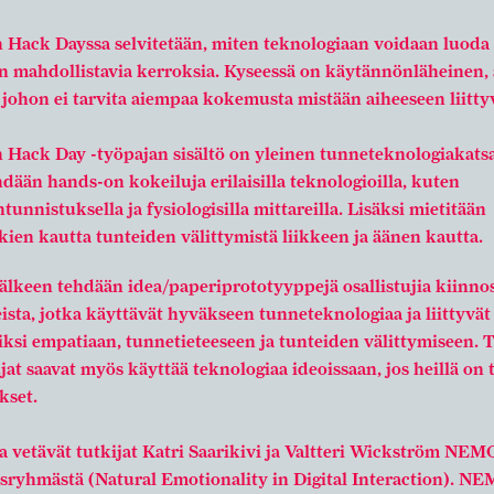
 Hack Dayssa selvitetään, miten teknologiaan voidaan luoda 
n mahdollistavia kerroksia. Kyseessä on käytännönläheinen,
 johon ei tarvita aiempaa kokemusta mistään aiheeseen liitty
 Hack Day -työpajan sisältö on yleinen tunneteknologiakats
hdään hands-on kokeiluja erilaisilla teknologioilla, kuten
tunnistuksella ja fysiologisilla mittareilla. Lisäksi mietitään
ien kautta tunteiden välittymistä liikkeen ja äänen kautta.
lkeen tehdään idea/paperiprototyyppejä osallistujia kiinnos
ista, jotka käyttävät hyväkseen tunneteknologiaa ja liittyvät
ksi empatiaan, tunnetieteeseen ja tunteiden välittymiseen. 
ujat saavat myös käyttää teknologiaa ideoissaan, jos heillä on
kset.
 vetävät tutkijat Katri Saarikivi ja Valtteri Wickström NEM
sryhmästä (Natural Emotionality in Digital Interaction). N