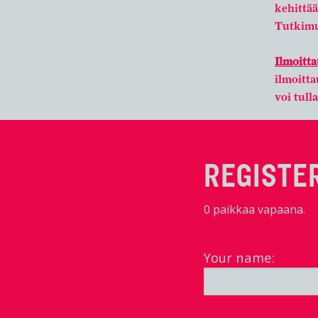
kehittää
Tutkimu
Ilmoitt
ilmoitta
voi tulla
REGISTER
0 paikkaa vapaana.
Your name: