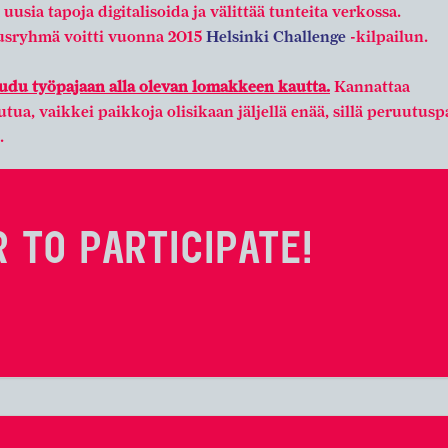
 uusia tapoja digitalisoida ja välittää tunteita verkossa.
sryhmä voitti vuonna 2015
Helsinki Challenge
-kilpailun.
audu työpajaan alla olevan lomakkeen kautta.
Kannattaa
utua, vaikkei paikkoja olisikaan jäljellä enää, sillä peruutus
.
 TO PARTICIPATE!