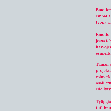
Emotion
empatia
työpaja,
Emotion
jossa te
kasvojen
esimerkk
Tämän jä
projekte
esimerki
osallist
edellyty
Työpajaa
tutkimu