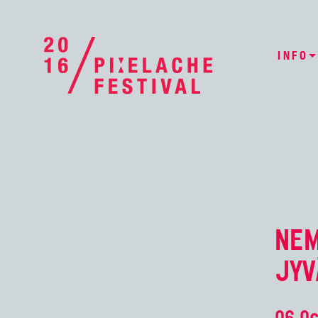
INFO
NEM
JYV
06 Oc