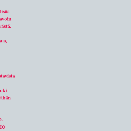
lisää
 avoin
västä.
aus,
tavista
Toki
 tähän
O-
EMO