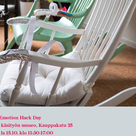
Emotion Hack Day
käsityön museo, Kauppakatu 25
la 15.10. klo 11:30-17:00