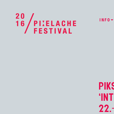
INFO
PIK
‘IN
22.