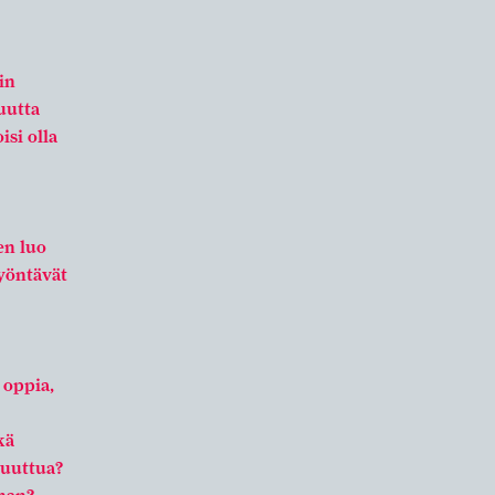
in
uutta
si olla
en luo
yöntävät
 oppia,
kä
muuttua?