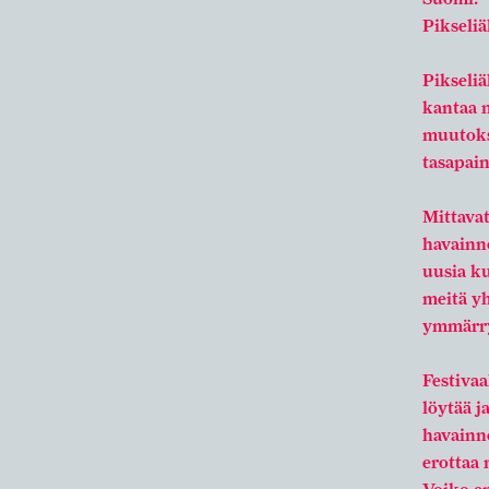
Pikseliä
Pikseliä
kantaa n
muutokse
tasapai
Mittava
havainn
uusia k
meitä y
ymmärry
Festiva
löytää j
havainn
erottaa 